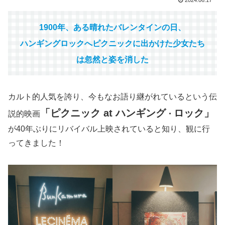
2024.06.17
1900年、ある晴れたバレンタインの日、
ハンギングロックへピクニックに出かけた少女たち
は忽然と姿を消した
カルト的人気を誇り、今もなお語り継がれているという伝
「ピクニック
at
ハンギング
ロック」
説的映画
・
が40年ぶりにリバイバル上映されていると知り、観に行
ってきました！