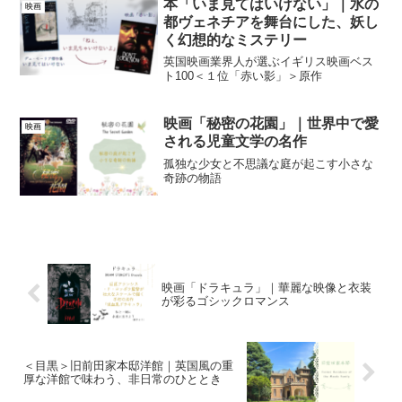
本「いま見てはいけない」｜水の
映画
都ヴェネチアを舞台にした、妖し
く幻想的なミステリー
英国映画業界人が選ぶイギリス映画ベス
ト100＜１位「赤い影」＞原作
映画「秘密の花園」｜世界中で愛
映画
される児童文学の名作
孤独な少女と不思議な庭が起こす小さな
奇跡の物語
映画「ドラキュラ」｜華麗な映像と衣装
が彩るゴシックロマンス
＜目黒＞旧前田家本邸洋館｜英国風の重
厚な洋館で味わう、非日常のひととき