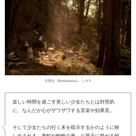
引用元：Bunkamuraル・シネマ
楽しい時間を過ごす美しい少女たちとは対照的
に、なんだか心がザワザワする音楽や効果音。
そして少女たちの行く末を暗示するかのように映
し出される、毒蛇や蜘蛛の巣、お菓子に群がる蟻