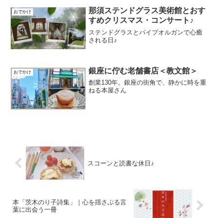
那須ステンドグラス美術館とおす
おでかけ
すめクリスマス・コンサート♪
ステンドグラスとパイプオルガンで心癒
される日♪
銀座に佇む老舗書店＜教文館＞
おでかけ
創業130年。銀座の街角で、静かに時を重
ねる本屋さん
スコーンと読書な休日♪
本「茨木のり子詩集」｜心を揺さぶる言
葉に出会う一冊