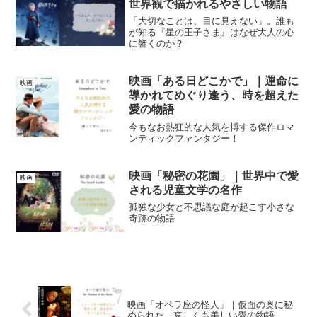
世界観で描かれるやさしい物語
「大切なことは、目に見えない」。誰も
が知る『星の王子さま』はなぜ大人の心
に響くのか？
映画「ある日どこかで」｜運命に
映画
導かれてめぐり逢う、時を超えた
愛の物語
今もなお熱狂的な人気を博する傑作ロマ
ンティックファンタジー！
映画「秘密の花園」｜世界中で愛
映画
される児童文学の名作
孤独な少女と不思議な庭が起こす小さな
奇跡の物語
映画「オペラ座の怪人」｜仮面の奥に秘
められた、哀しくも美しい愛の物語