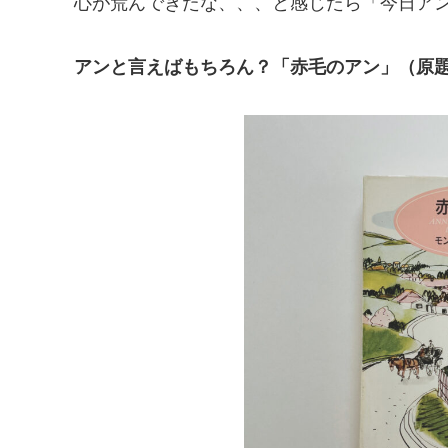
心が荒んできたな、、、と感じたら「今日ア
アンと言えばもちろん？「赤毛のアン」（原題：Anne