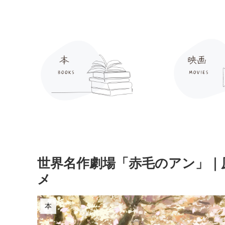
世界名作劇場「赤毛のアン」｜
メ
本